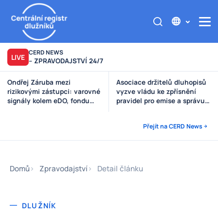
CERD NEWS
LIVE
– ZPRAVODAJSTVÍ 24/7
Ondřej Záruba mezi
Asociace držitelů dluhopisů
rizikovými zástupci: varovné
vyzve vládu ke zpřísnění
signály kolem eDO, fondu
pravidel pro emise a správu
Future X, DRFG a Finsideru
peněz investorů
Přejít na CERD News
Domů
Zpravodajství
Detail článku
DLUŽNÍK