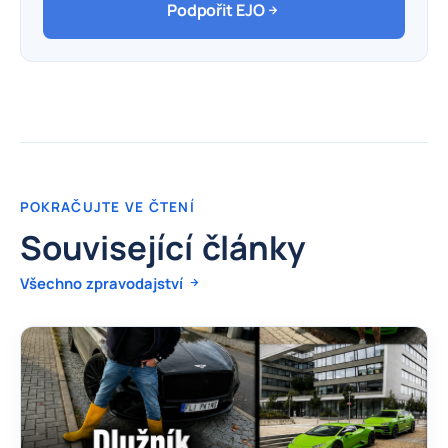
Podpořit EJO
POKRAČUJTE VE ČTENÍ
Související články
Všechno zpravodajství