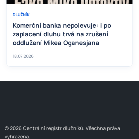
DLUŽNÍK
Komerční banka nepolevuje: i po
zaplacení dluhu trvá na zrušení
oddlužení Mikea Oganesjana
18.07.2026
© 2026 Centrální registr dlužníků.
Všechna práva
vyhrazena.