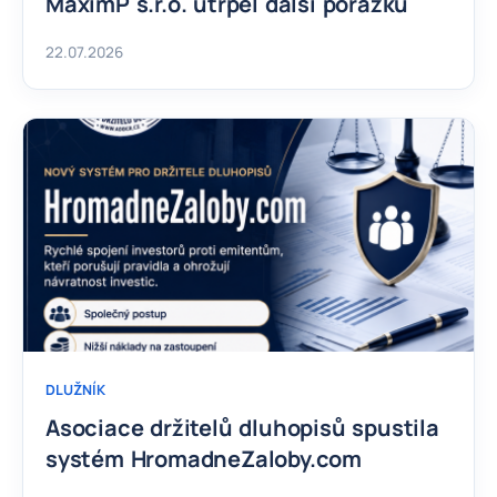
MaximP s.r.o. utrpěl další porážku
22.07.2026
DLUŽNÍK
Asociace držitelů dluhopisů spustila
systém HromadneZaloby.com