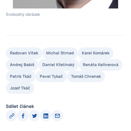
Svobodný obrázek
Radovan Vítek
Michal Strnad
Karel Komárek
Andrej Babiš
Daniel Křetínský
Renáta Kellnerová
Patrik Tkáč
Pavel Tykač
Tomáš Chrenek
Jozef Tkáč
Sdílet článek