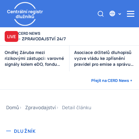
CERD NEWS
LIVE
– ZPRAVODAJSTVÍ 24/7
Asociace držitelů dluhopisů
Výzva poškozeným věřitelům
vyzve vládu ke zpřísnění
Štěpánek Auto
pravidel pro emise a správu
peněz investorů
Přejít na CERD News
Domů
Zpravodajství
Detail článku
DLUŽNÍK