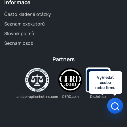
Informace
Často kladené otázky
Seznam exekutorů
Slovník pojmů
Seznam osob
Partners
Vyhledat
osobu
nebo firmu
anticorruptionhotline.com
CERD.com
Dlužník.cz
Otev