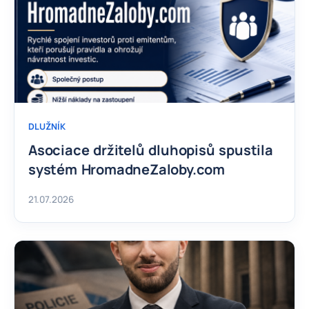
DLUŽNÍK
Asociace držitelů dluhopisů spustila
systém HromadneZaloby.com
21.07.2026