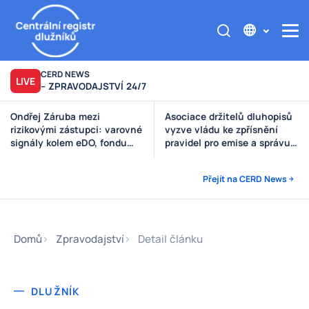
CERD NEWS
LIVE
– ZPRAVODAJSTVÍ 24/7
Ondřej Záruba mezi
Asociace držitelů dluhopisů
rizikovými zástupci: varovné
vyzve vládu ke zpřísnění
signály kolem eDO, fondu
pravidel pro emise a správu
Future X, DRFG a Finsideru
peněz investorů
Přejít na CERD News
Domů
Zpravodajství
Detail článku
DLUŽNÍK