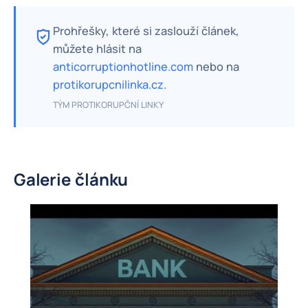
Prohřešky, které si zaslouží článek,
můžete hlásit na
anticorruptionhotline.com
nebo na
protikorupcnilinka.cz
.
TÝM PROTIKORUPČNÍ LINKY
Galerie článku