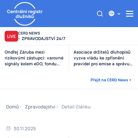
CERD NEWS
LIVE
– ZPRAVODAJSTVÍ 24/7
Asociace držitelů dluhopisů
Výzva poškozeným věřitelům
vyzve vládu ke zpřísnění
Štěpánek Auto
pravidel pro emise a správu
peněz investorů
Přejít na CERD News
Domů
Zpravodajství
Detail článku
30.11.2025