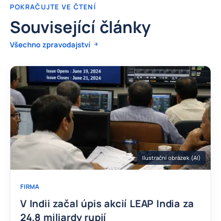
POKRAČUJTE VE ČTENÍ
Související články
Všechno zpravodajství
Ilustrační obrázek (AI)
FIRMA
V Indii začal úpis akcií LEAP India za
24,8 miliardy rupií