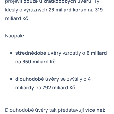
projevil
pouze u krátkodobých úvěrů
. Ty
klesly o výrazných
23 miliard korun
na
319
miliard Kč
.
Naopak:
střednědobé úvěry
vzrostly o
6 miliard
na
350 miliard Kč
,
dlouhodobé úvěry
se zvýšily o
4
miliardy
na
792 miliard Kč
.
Dlouhodobé úvěry tak představují
více než