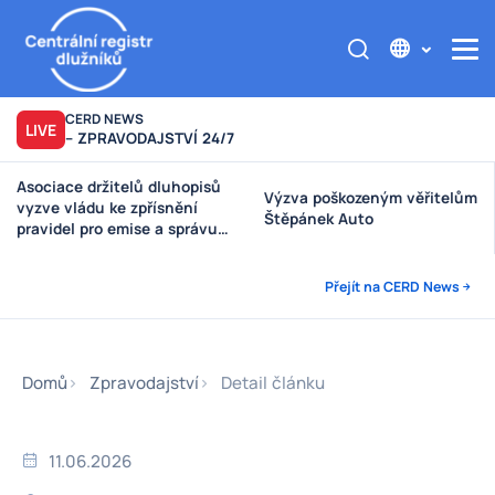
CERD NEWS
LIVE
– ZPRAVODAJSTVÍ 24/7
Asociace držitelů dluhopisů
Výzva poškozeným věřitelům
vyzve vládu ke zpřísnění
Štěpánek Auto
pravidel pro emise a správu
peněz investorů
Přejít na CERD News
Domů
Zpravodajství
Detail článku
11.06.2026