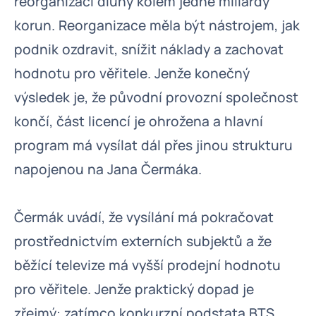
reorganizací dluhy kolem jedné miliardy
korun. Reorganizace měla být nástrojem, jak
podnik ozdravit, snížit náklady a zachovat
hodnotu pro věřitele. Jenže konečný
výsledek je, že původní provozní společnost
končí, část licencí je ohrožena a hlavní
program má vysílat dál přes jinou strukturu
napojenou na Jana Čermáka.
Čermák uvádí, že vysílání má pokračovat
prostřednictvím externích subjektů a že
běžící televize má vyšší prodejní hodnotu
pro věřitele. Jenže praktický dopad je
zřejmý: zatímco konkurzní podstata BTS