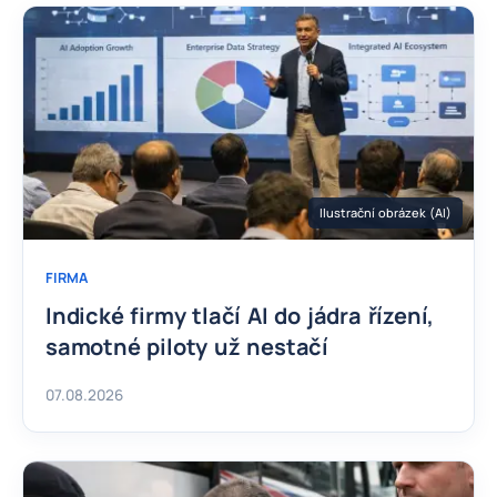
Ilustrační obrázek (AI)
FIRMA
Indické firmy tlačí AI do jádra řízení,
samotné piloty už nestačí
07.08.2026