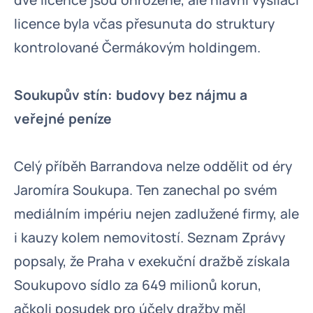
dvě licence jsou ohrožené, ale hlavní vysílací
licence byla včas přesunuta do struktury
kontrolované Čermákovým holdingem.
Soukupův stín: budovy bez nájmu a
veřejné peníze
Celý příběh Barrandova nelze oddělit od éry
Jaromíra Soukupa. Ten zanechal po svém
mediálním impériu nejen zadlužené firmy, ale
i kauzy kolem nemovitostí. Seznam Zprávy
popsaly, že Praha v exekuční dražbě získala
Soukupovo sídlo za 649 milionů korun,
ačkoli posudek pro účely dražby měl