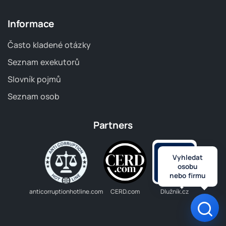
Informace
Často kladené otázky
Seznam exekutorů
Slovník pojmů
Seznam osob
Partners
Vyhledat
osobu
nebo firmu
anticorruptionhotline.com
CERD.com
Dlužník.cz
Otev