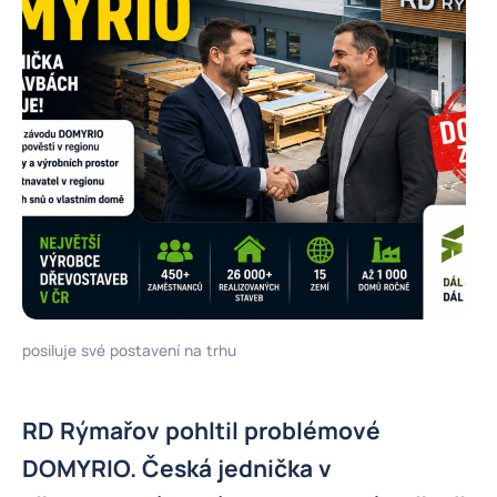
posiluje své postavení na trhu
RD Rýmařov pohltil problémové
DOMYRIO. Česká jednička v