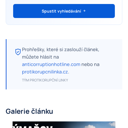
Spustit vyhledávání
Prohřešky, které si zaslouží článek,
můžete hlásit na
anticorruptionhotline.com
nebo na
protikorupcnilinka.cz
.
TÝM PROTIKORUPČNÍ LINKY
Galerie článku