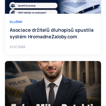
DLUŽNÍK
Asociace držitelů dluhopisů spustila
systém HromadneZaloby.com
21.07.2026