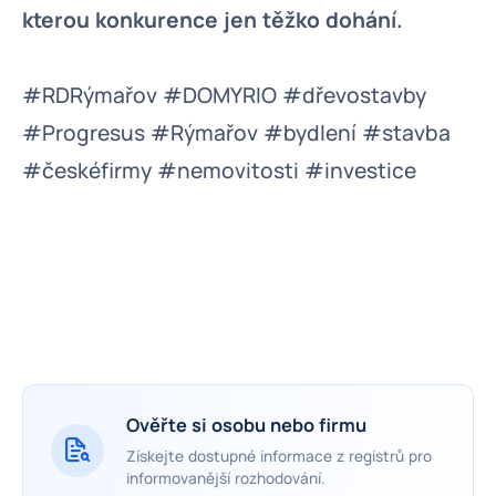
kterou konkurence jen těžko dohání.
#RDRýmařov #DOMYRIO #dřevostavby
#Progresus #Rýmařov #bydlení #stavba
#českéfirmy #nemovitosti #investice
Ověřte si osobu nebo firmu
Získejte dostupné informace z registrů pro
informovanější rozhodování.