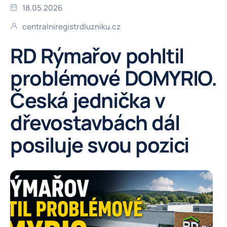
18.05.2026
centralniregistrdluzniku.cz
RD Rýmařov pohltil
problémové DOMYRIO.
Česká jednička v
dřevostavbách dál
posiluje svou pozici