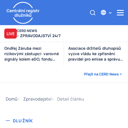
CERD NEWS
LIVE
– ZPRAVODAJSTVÍ 24/7
Asociace držitelů dluhopisů
Výzva poškozeným věřitelům
vyzve vládu ke zpřísnění
Štěpánek Auto
pravidel pro emise a správu
peněz investorů
Přejít na CERD News
Domů
Zpravodajství
Detail článku
DLUŽNÍK