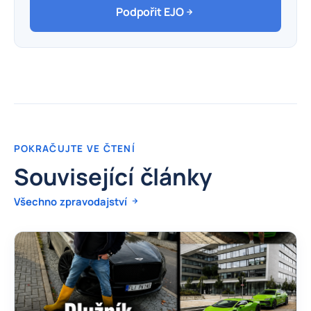
Podpořit EJO
POKRAČUJTE VE ČTENÍ
Související články
Všechno zpravodajství