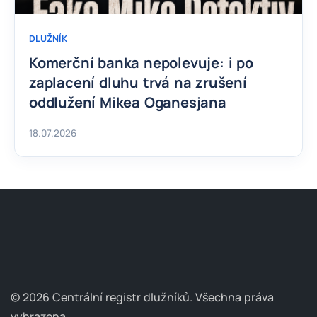
DLUŽNÍK
Komerční banka nepolevuje: i po
zaplacení dluhu trvá na zrušení
oddlužení Mikea Oganesjana
18.07.2026
© 2026 Centrální registr dlužníků.
Všechna práva
vyhrazena.