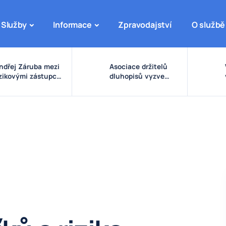
Služby
Informace
Zpravodajství
O službě
ndřej Záruba mezi
Asociace držitelů
izikovými zástupci:
dluhopisů vyzve
arovné signály
vládu ke zpřísnění
olem eDO, fondu
pravidel pro emise a
uture X, DRFG a
správu peněz
insideru
investorů