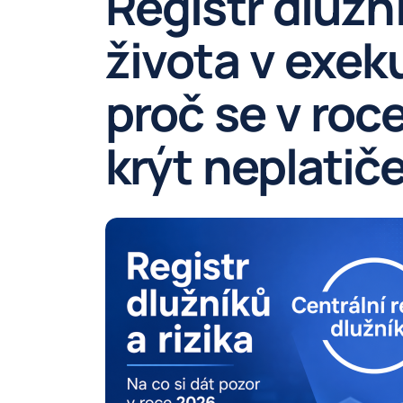
Registr dlužní
života v exek
proč se v roc
krýt neplatič