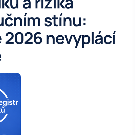
ků a rizika
učním stínu:
e 2026 nevyplácí
e