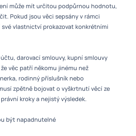
rzení může mít určitou podpůrnou hodnotu,
it. Pokud jsou věci sepsány v rámci
 své vlastnictví prokazovat konkrétními
 z účtu, darovací smlouvy, kupní smlouvy
í, že věc patří někomu jinému než
nerka, rodinný příslušník nebo
musí zpětně bojovat o vyškrtnutí věcí ze
právní kroky a nejistý výsledek.
ou být napadnutelné