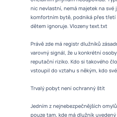
nic nevlastní, nemá majetek na své j
komfortním bytě, podniká přes třetí
dětem ignoruje. Vlozeny text.txt
Právě zde má registr dlužníků zásad
varovný signál, že u konkrétní osoby
reputační riziko. Kdo si takového člo
vstoupil do vztahu s někým, kdo své
Trvalý pobyt není ochranný štít
Jedním z nejnebezpečnějších omylů j
pouze tam, kde má dlužník uvedený t