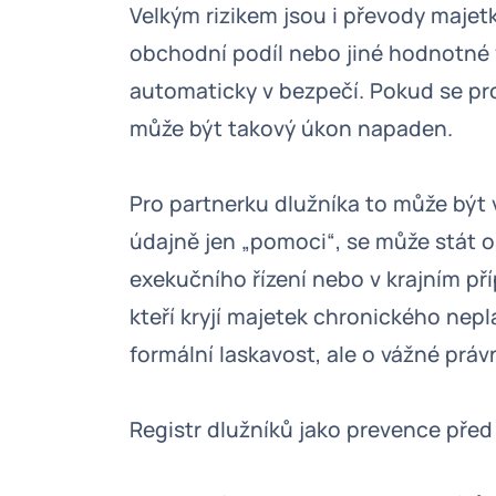
Velkým rizikem jsou i převody majetk
obchodní podíl nebo jiné hodnotné 
automaticky v bezpečí. Pokud se pro
může být takový úkon napaden.
Pro partnerku dlužníka to může být 
údajně jen „pomoci“, se může stát o
exekučního řízení nebo v krajním př
kteří kryjí majetek chronického nepla
formální laskavost, ale o vážné právn
Registr dlužníků jako prevence př