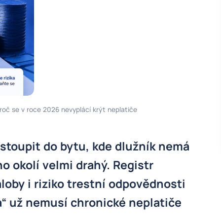
proč se v roce 2026 nevyplácí krýt neplatiče
stoupit do bytu, kde dlužník nemá
ho okolí velmi drahý. Registr
loby i riziko trestní odpovědnosti
a“ už nemusí chronické neplatiče