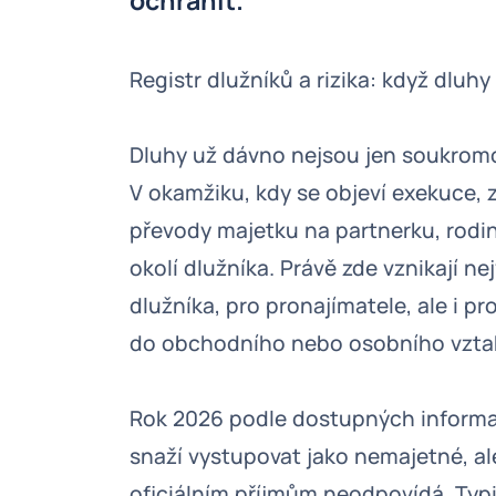
ochránit.
Registr dlužníků a rizika: když dlu
Dluhy už dávno nejsou jen soukromou
V okamžiku, kdy se objeví exekuce, 
převody majetku na partnerku, rodinu
okolí dlužníka. Právě zde vznikají nej
dlužníka, pro pronajímatele, ale i 
do obchodního nebo osobního vzta
Rok 2026 podle dostupných informací
snaží vystupovat jako nemajetné, ale 
oficiálním příjmům neodpovídá. Typi