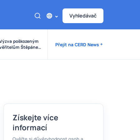
Vyhledávač
Výzva poškozeným
Přejít na CERD News
věřitelům Štěpánek
Auto
Získejte více
informací
Ověřte si důvěryhodnost osob a