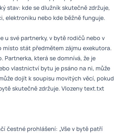
cký stav: kde se dlužník skutečně zdržuje,
ci, elektroniku nebo kde běžně funguje.
 u své partnerky, v bytě rodičů nebo v
to místo stát předmětem zájmu exekutora.
o. Partnerka, která se domnívá, že je
bo vlastnictví bytu je psáno na ni, může
může dojít k soupisu movitých věcí, pokud
bytě skutečně zdržuje. Vlozeny text.txt
čí čestné prohlášení: „Vše v bytě patří