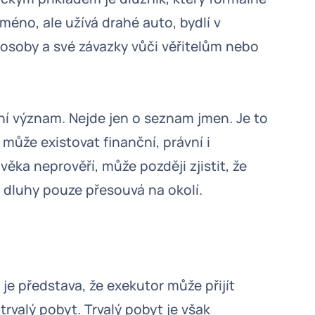
méno, ale užívá drahé auto, bydlí v
 osoby a své závazky vůči věřitelům nebo
ní význam. Nejde jen o seznam jmen. Je to
 může existovat finanční, právní i
věka neprověří, může později zjistit, že
 dluhy pouze přesouvá na okolí.
e představa, že exekutor může přijít
rvalý pobyt. Trvalý pobyt je však