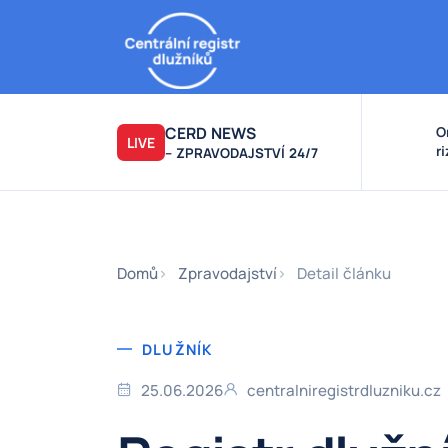
CERD NEWS
O
LIVE
r
– ZPRAVODAJSTVÍ 24/7
v
k
F
F
Domů
Zpravodajství
Detail článku
DLUŽNÍK
25.06.2026
centralniregistrdluzniku.cz