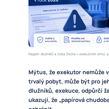
Registr dlužníků a rizika života v exekučním stínu: 
Mýtus, že exekutor nemůže v
trvalý pobyt, může být pro je
dlužníků, exekuce, odpůrčí ža
ukazují, že „papírová chudob