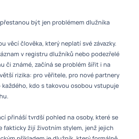
hy přestanou být jen problémem dlužníka
 věcí člověka, který neplatí své závazky.
záznam v registru dlužníků nebo podezřelé
 či známé, začíná se problém šířit i na
větší rizika: pro věřitele, pro nové partnery
pro každého, kdo s takovou osobou vstupuje
hu.
 přináší tvrdší pohled na osoby, které se
fakticky žijí životním stylem, jenž jejich
ckým příkladem je dlužník, který formálně