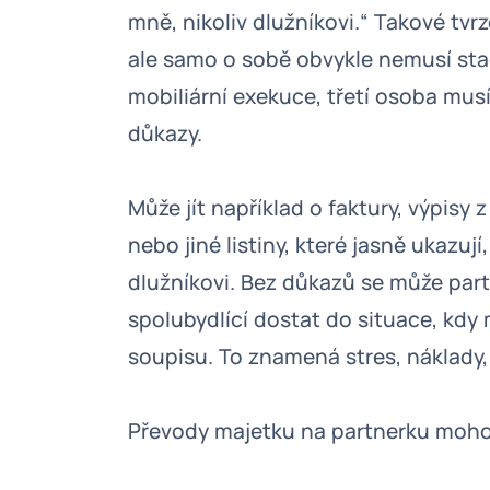
mně, nikoliv dlužníkovi.“ Takové tv
ale samo o sobě obvykle nemusí stač
mobiliární exekuce, třetí osoba musí
důkazy.
Může jít například o faktury, výpisy
nebo jiné listiny, které jasně ukazuj
dlužníkovi. Bez důkazů se může part
spolubydlící dostat do situace, kdy 
soupisu. To znamená stres, náklady, 
Převody majetku na partnerku moh