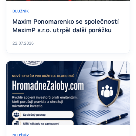
DLUŽNÍK
Maxim Ponomarenko se společností
MaximP s.r.o. utrpěl další porážku
22.07.2026
DLUŽNÍK