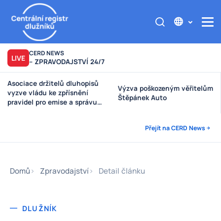
CERD NEWS
LIVE
– ZPRAVODAJSTVÍ 24/7
Asociace držitelů dluhopisů
Výzva poškozeným věřitelům
vyzve vládu ke zpřísnění
Štěpánek Auto
pravidel pro emise a správu
peněz investorů
Přejít na CERD News
Domů
Zpravodajství
Detail článku
DLUŽNÍK