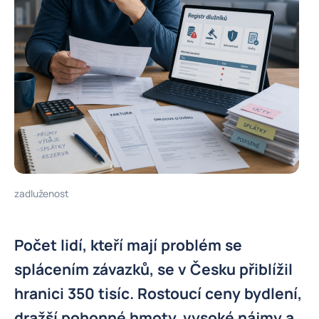
zadluženost
Počet lidí, kteří mají problém se
splácením závazků, se v Česku přiblížil
hranici 350 tisíc. Rostoucí ceny bydlení,
dražší pohonné hmoty, vysoké nájmy a