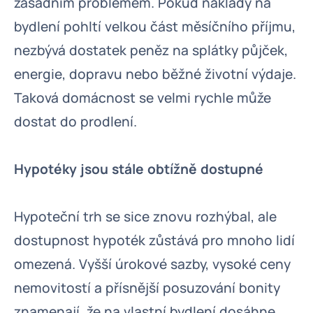
zásadním problémem. Pokud náklady na
bydlení pohltí velkou část měsíčního příjmu,
nezbývá dostatek peněz na splátky půjček,
energie, dopravu nebo běžné životní výdaje.
Taková domácnost se velmi rychle může
dostat do prodlení.
Hypotéky jsou stále obtížně dostupné
Hypoteční trh se sice znovu rozhýbal, ale
dostupnost hypoték zůstává pro mnoho lidí
omezená. Vyšší úrokové sazby, vysoké ceny
nemovitostí a přísnější posuzování bonity
znamenají, že na vlastní bydlení dosáhne