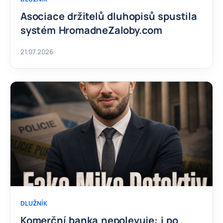
Asociace držitelů dluhopisů spustila
systém HromadneZaloby.com
21.07.2026
DLUŽNÍK
Komerční banka nepolevuje: i po