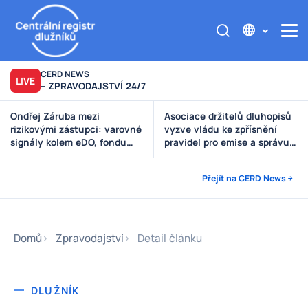
CERD NEWS
LIVE
– ZPRAVODAJSTVÍ 24/7
Asociace držitelů dluhopisů
Výzva poškozeným věřitelům
vyzve vládu ke zpřísnění
Štěpánek Auto
pravidel pro emise a správu
peněz investorů
Přejít na CERD News
Domů
Zpravodajství
Detail článku
DLUŽNÍK