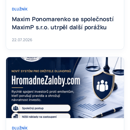
DLUŽNÍK
Maxim Ponomarenko se společností
MaximP s.r.o. utrpěl další porážku
22.07.2026
DLUŽNÍK