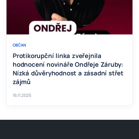
OBČAN
Protikorupční linka zveřejnila
hodnocení novináře Ondřeje Záruby:
Nízká důvěryhodnost a zásadní střet
zájmů
16.11.2025