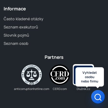
Informace
Často kladené otázky
Seznam exekutorů
Slovník pojmů
Seznam osob
Partners
Vyhledat
osobu
nebo firmu
anticorruptionhotline.com
CERD.com
Dlužník.cz
Otev