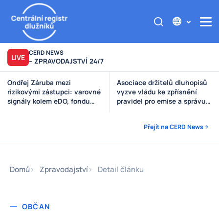
CERD NEWS
LIVE
– ZPRAVODAJSTVÍ 24/7
Ondřej Záruba mezi
Asociace držitelů dluhopisů
rizikovými zástupci: varovné
vyzve vládu ke zpřísnění
signály kolem eDO, fondu
pravidel pro emise a správu
Future X, DRFG a Finsideru
peněz investorů
Přejít na CERD News
Domů
Zpravodajství
Detail článku
OBČAN