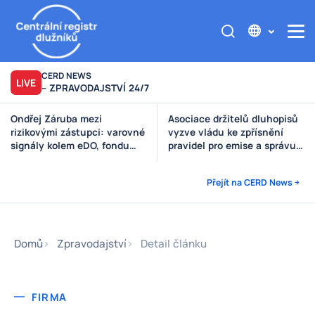
CERD NEWS
LIVE
– ZPRAVODAJSTVÍ 24/7
Asociace držitelů dluhopisů
Výzva poškozeným věřitelům
vyzve vládu ke zpřísnění
Štěpánek Auto
pravidel pro emise a správu
peněz investorů
Přejít na CERD News
Domů
Zpravodajství
Detail článku
FIRMA