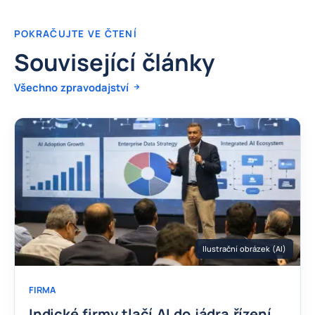
POKRAČUJTE VE ČTENÍ
Související články
Všechno zpravodajství
Ilustrační obrázek (AI)
FIRMA
Indické firmy tlačí AI do jádra řízení,