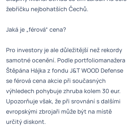
žebříčku nejbohatších Čechů.
Jaká je „férová“ cena?
Pro investory je ale důležitější než rekordy
samotné ocenění. Podle portfoliomanažera
Štěpána Hájka z fondu J&T WOOD Defense
se férová cena akcie při současných
výhledech pohybuje zhruba kolem 30 eur.
Upozorňuje však, že při srovnání s dalšími
evropskými zbrojaři může být na místě
určitý diskont.