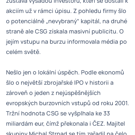
zůstává výsadou investorů, kteří se dostali k
akciím už v rámci úpisu. Z pohledu firmy šlo
o potenciálně „nevybraný“ kapitál, na druhé
straně ale CSG získala masivní publicitu. O
jejím vstupu na burzu informovala média po
celém světě.
Nešlo jen o lokální úspěch. Podle ekonomů
šlo o největší zbrojařské IPO v historii a
zároveň o jeden z nejúspěšnějších
evropských burzovních vstupů od roku 2001.
Tržní hodnota CSG se vyšplhala ke 33
miliardám eur, čímž překonala i ČEZ. Majitel
skupiny Michal Strnad se tím zařadil na čelo