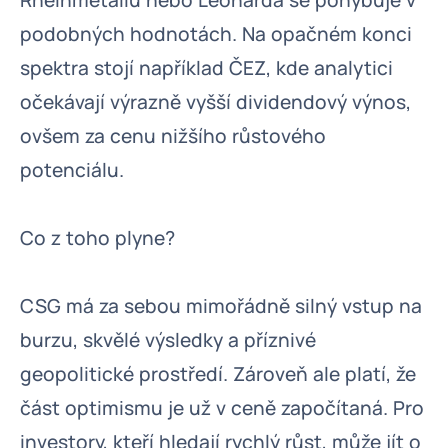
Rheinmetallu nebo Leonarda se pohybuje v
podobných hodnotách. Na opačném konci
spektra stojí například ČEZ, kde analytici
očekávají výrazně vyšší dividendový výnos,
ovšem za cenu nižšího růstového
potenciálu.
Co z toho plyne?
CSG má za sebou mimořádně silný vstup na
burzu, skvělé výsledky a příznivé
geopolitické prostředí. Zároveň ale platí, že
část optimismu je už v ceně započítaná. Pro
investory, kteří hledají rychlý růst, může jít o