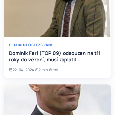
SEXUÁLNÍ OBTĚŽOVÁNÍ
Dominik Feri (TOP 09) odsouzen na tři
roky do vězení, musí zaplatit
půlmilionové odškodné za znásilnění
22. 04. 2024
·
2 min čtení