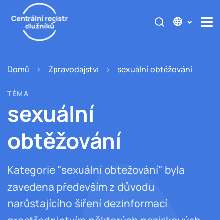
Domů
Zpravodajství
sexuální obtěžování
TÉMA
sexuální
obtěžování
Kategorie "sexuální obtežování" byla
zavedena především z důvodu
narůstajícího šíření dezinformací