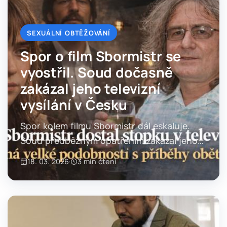
SEXUÁLNÍ OBTĚŽOVÁNÍ
Spor o film Sbormistr se
vyostřil. Soud dočasně
zakázal jeho televizní
vysílání v Česku
Spor kolem filmu Sbormistr dál eskaluje.
Soud předběžným opatřením zakázal jeho
televizní vysílání v Česku, protože podle
18. 03. 2026
·
3 min čtení
žalující strany příliš připomíná skutečný
životní příběh. Tvůrci sic…