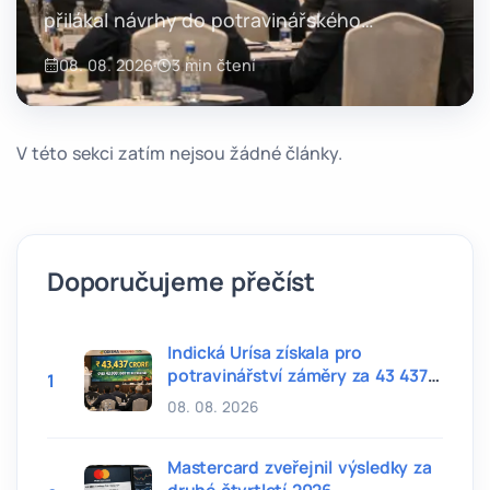
přilákal návrhy do potravinářského
zpracování za 43 437 crore rupií. Projekty
08. 08. 2026
·
3 min čtení
mají podle úřadů vytvořit více než 43 tisíc
pracovních míst.
V této sekci zatím nejsou žádné články.
Doporučujeme přečíst
Indická Urísa získala pro
potravinářství záměry za 43 437
1
crore rupií
08. 08. 2026
Mastercard zveřejnil výsledky za
druhé čtvrtletí 2026