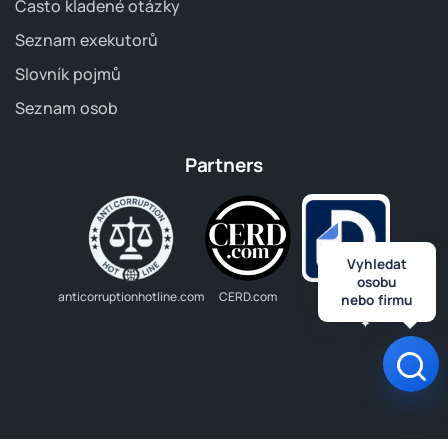
Často kladené otázky
Seznam exekutorů
Slovník pojmů
Seznam osob
Partners
Vyhledat
osobu
anticorruptionhotline.com
CERD.com
Dlužník.cz
nebo firmu
Ote