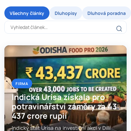
Všechny články
Dluhopisy
Dluhová poradna
Vyhledat článek
FIRMA
Indická Urísa získala pro
potravinářství záměry za 43
437 crore rupií
Indický stát Urísa na investiční akci v Dillí