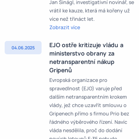
Jan Šinágl, investigativní novinář, se
vrátil ke kauze, která má kořeny už
více než třináct let.
Zobrazit více
EJO ostře kritizuje vládu a
04.06.2025
ministerstvo obrany za
netransparentní nákup
Gripenů
Evropská organizace pro
spravedlnost (EJO) varuje před
dalším netransparentním krokem
vlády, jež chce uzavřít smlouvu o
Gripenech přímo s firmou Prio bez
řádného výběrového řízení. Navíc
vláda nesdělila, proč do dodání
nových letounů F-35 nebude