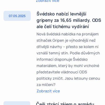
Zobrazit více
Švédsko nabízí levnější
07.05.2025
gripeny za 16,65 miliardy. ODS
ale čelí tichému vydírání
Nová švédská nabídka na pronájem
stíhaček Gripen je výhodnější než
dřívější návrhy – přesto se kolem ní
vznáší temný stín. Podle důvěrných
informací disponuje Švédsko
materiálem, který by mohl vrcholné
představitele vládnoucí ODS
politicky zničit. Jsou letouny cenou
za mlčení?
Zobrazit více
Češi ztrácí zájem o armádu.