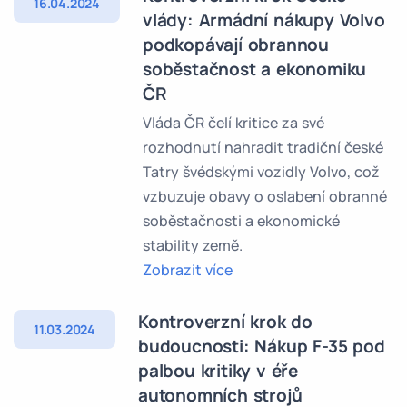
16.04.2024
vlády: Armádní nákupy Volvo
podkopávají obrannou
soběstačnost a ekonomiku
ČR
Vláda ČR čelí kritice za své
rozhodnutí nahradit tradiční české
Tatry švédskými vozidly Volvo, což
vzbuzuje obavy o oslabení obranné
soběstačnosti a ekonomické
stability země.
Zobrazit více
Kontroverzní krok do
11.03.2024
budoucnosti: Nákup F-35 pod
palbou kritiky v éře
autonomních strojů