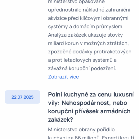
ministerstvo opakovaně
upřednostnilo nákladné zahraniční
akvizice před klíčovými obrannými
systémy a domácím průmyslem.
Analýza zakázek ukazuje stovky
miliard korun v možných ztrátách,
zpožděné dodávky protiraketových
a protiletadlových systémů a
závažná korupční podezření.
Zobrazit více
Polní kuchyně za cenu luxusní
22.07.2025
vily: Nehospodárnost, nebo
korupční přívěsek armádních
zakázek?
Ministerstvo obrany pořídilo
kuchyni za 66 milionů. Experti kroutí