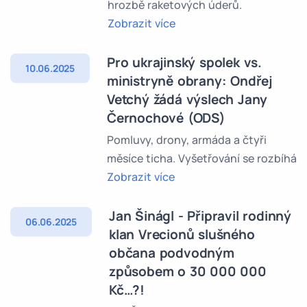
hrozbě raketových úderů.
Zobrazit více
Pro ukrajinský spolek vs.
10.06.2025
ministryně obrany: Ondřej
Vetchý žádá výslech Jany
Černochové (ODS)
Pomluvy, drony, armáda a čtyři
měsíce ticha. Vyšetřování se rozbíhá
Zobrazit více
Jan Šinágl - Připravil rodinný
06.06.2025
klan Vrecionů slušného
občana podvodným
způsobem o 30 000 000
Kč…?!