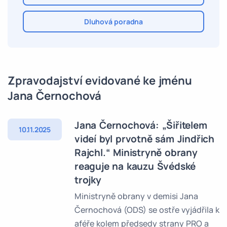
Dluhová poradna
Zpravodajství evidované ke jménu
Jana Černochová
Jana Černochová: „Šiřitelem
10.11.2025
videí byl prvotně sám Jindřich
Rajchl.“ Ministryně obrany
reaguje na kauzu Švédské
trojky
Ministryně obrany v demisi Jana
Černochová (ODS) se ostře vyjádřila k
aféře kolem předsedy strany PRO a