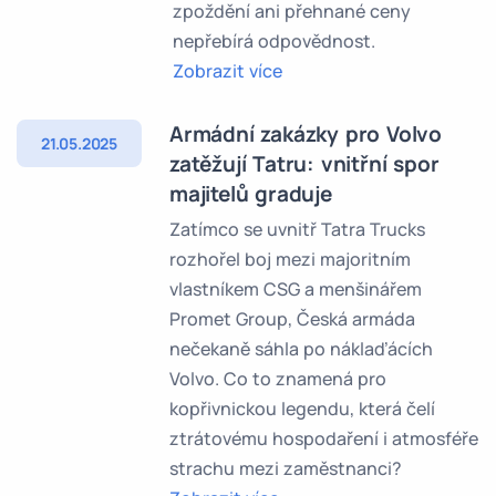
zpoždění ani přehnané ceny
nepřebírá odpovědnost.
Zobrazit více
Armádní zakázky pro Volvo
21.05.2025
zatěžují Tatru: vnitřní spor
majitelů graduje
Zatímco se uvnitř Tatra Trucks
rozhořel boj mezi majoritním
vlastníkem CSG a menšinářem
Promet Group, Česká armáda
nečekaně sáhla po náklaďácích
Volvo. Co to znamená pro
kopřivnickou legendu, která čelí
ztrátovému hospodaření i atmosféře
strachu mezi zaměstnanci?