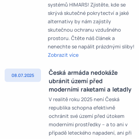
systémů HIMARS! Zjistěte, kde se
skrývá skutečné pokrytectví a jaké
alternativy by nám zajistily
skutečnou ochranu vzdušného
prostoru. Čtěte náš článek a
nenechte se napálit prázdnými sliby!
Zobrazit více
Česká armáda nedokáže
08.07.2025
ubránit území před
moderními raketami a letadly
V realitě roku 2025 není Česká
republika schopna efektivně
ochránit své území před útokem
moderními prostředky – a to ani v
případě leteckého napadení, ani při