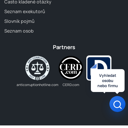
Často kladené otázky
Seznam exekutorů
Slovník pojmů
Seznam osob
Partners
Vyhledat
osobu
anticorruptionhotline.com
CERD.com
Dlužník.cz
nebo firmu
Ote