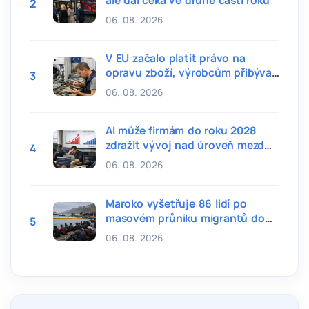
2
06. 08. 2026
V EU začalo platit právo na
opravu zboží, výrobcům přibývají
3
povinnosti
06. 08. 2026
AI může firmám do roku 2028
zdražit vývoj nad úroveň mezd
4
programátorů
06. 08. 2026
Maroko vyšetřuje 86 lidí po
masovém průniku migrantů do
5
Ceuty
06. 08. 2026