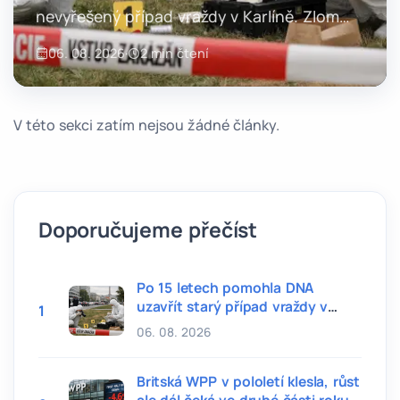
nevyřešený případ vraždy v Karlíně. Zlom
přinesla shoda DNA s novým vzorkem, který
06. 08. 2026
·
2 min čtení
policie získala letos při jiném trestním řízení.
V této sekci zatím nejsou žádné články.
Doporučujeme přečíst
Po 15 letech pomohla DNA
uzavřít starý případ vraždy v
1
Praze
06. 08. 2026
Britská WPP v pololetí klesla, růst
ale dál čeká ve druhé části roku