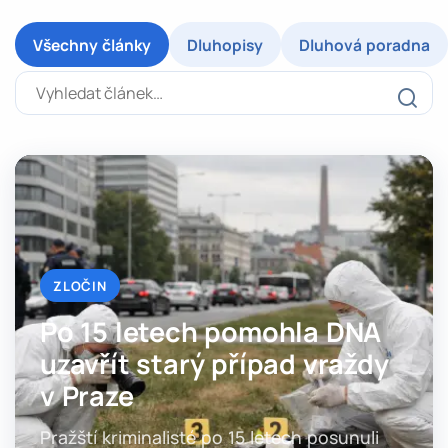
Všechny články
Dluhopisy
Dluhová poradna
Vyhledat článek
ZLOČIN
Po 15 letech pomohla DNA
uzavřít starý případ vraždy
v Praze
Pražští kriminalisté po 15 letech posunuli