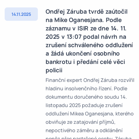
Ondřej Záruba tvrdě zaútočil
14.11.2025
na Mike Oganesjana. Podle
záznamu v ISIR ze dne 14. 11.
2025 v 13:07 podal návrh na
zrušení schváleného oddlužení
a žádá ukončení osobního
bankrotu i předání celé věci
policii
Finanční expert Ondřej Záruba rozvířil
hladinu insolvenčního řízení. Podle
dokumentu doručeného soudu 14.
listopadu 2025 požaduje zrušení
oddlužení Mikea Oganesjana, kterého
obviňuje ze zatajování příjmů,
nepoctivého záměru a odklánění
peněz přes nastrčené osoby. Záruba