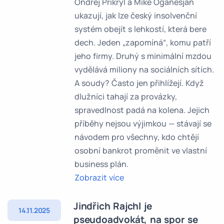
Ondřej Přikryl a Mike Oganesjan
ukazují, jak lze český insolvenční
systém obejít s lehkostí, která bere
dech. Jeden „zapomíná“, komu patří
jeho firmy. Druhý s minimální mzdou
vydělává miliony na sociálních sítích.
A soudy? Často jen přihlížejí. Když
dlužníci tahají za provázky,
spravedlnost padá na kolena. Jejich
příběhy nejsou výjimkou — stávají se
návodem pro všechny, kdo chtějí
osobní bankrot proměnit ve vlastní
business plán.
Zobrazit více
Jindřich Rajchl je
14.11.2025
pseudoadvokát, na spor se