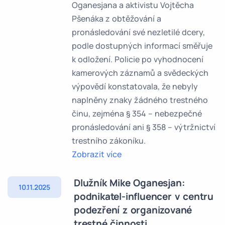
Oganesjana a aktivistu Vojtěcha
Pšenáka z obtěžování a
pronásledování své nezletilé dcery,
podle dostupných informací směřuje
k odložení. Policie po vyhodnocení
kamerových záznamů a svědeckých
výpovědí konstatovala, že nebyly
naplněny znaky žádného trestného
činu, zejména § 354 – nebezpečné
pronásledování ani § 358 – výtržnictví
trestního zákoníku.
Zobrazit více
Dlužník Mike Oganesjan:
10.11.2025
podnikatel-influencer v centru
podezření z organizované
trestné činnosti