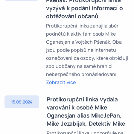
Pšenák: Protikorupční linka
vyzývá k podání informací o
obtěžování občanů
Protikorupční linka zahájila sběr
podnětů k aktivitám osob Mike
Oganesjan a Vojtěch Pšenák. Oba
jsou podle popisů na internetu
označováni za osoby, které obtěžují
spoluobčany na samé hranici
nebezpečného pronásledování.
Zobrazit více
Protikorupční linka vydala
15.09.2024
varování k osobě Mike
Oganesjan alias MikeJePan,
Mike Jezabijak, Detektiv Mike
Protikorupční linka upozorňuje na