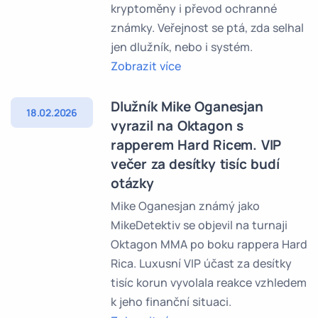
kryptoměny i převod ochranné
známky. Veřejnost se ptá, zda selhal
jen dlužník, nebo i systém.
Zobrazit více
Dlužník Mike Oganesjan
18.02.2026
vyrazil na Oktagon s
rapperem Hard Ricem. VIP
večer za desítky tisíc budí
otázky
Mike Oganesjan známý jako
MikeDetektiv se objevil na turnaji
Oktagon MMA po boku rappera Hard
Rica. Luxusní VIP účast za desítky
tisíc korun vyvolala reakce vzhledem
k jeho finanční situaci.