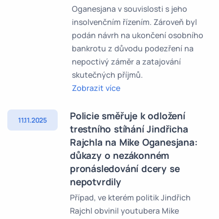
Oganesjana v souvislosti s jeho
insolvenčním řízením. Zároveň byl
podán návrh na ukončení osobního
bankrotu z důvodu podezření na
nepoctivý záměr a zatajování
skutečných příjmů.
Zobrazit více
Policie směřuje k odložení
11.11.2025
trestního stíhání Jindřicha
Rajchla na Mike Oganesjana:
důkazy o nezákonném
pronásledování dcery se
nepotvrdily
Případ, ve kterém politik Jindřich
Rajchl obvinil youtubera Mike