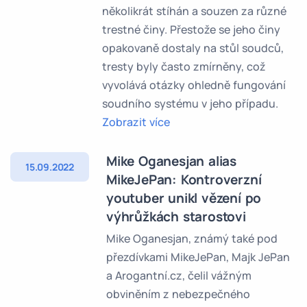
několikrát stíhán a souzen za různé
trestné činy. Přestože se jeho činy
opakovaně dostaly na stůl soudců,
tresty byly často zmírněny, což
vyvolává otázky ohledně fungování
soudního systému v jeho případu.
Zobrazit více
Mike Oganesjan alias
15.09.2022
MikeJePan: Kontroverzní
youtuber unikl vězení po
výhrůžkách starostovi
Mike Oganesjan, známý také pod
přezdívkami MikeJePan, Majk JePan
a Arogantní.cz, čelil vážným
obviněním z nebezpečného